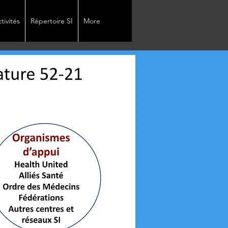
tivités
Répertoire SI
More