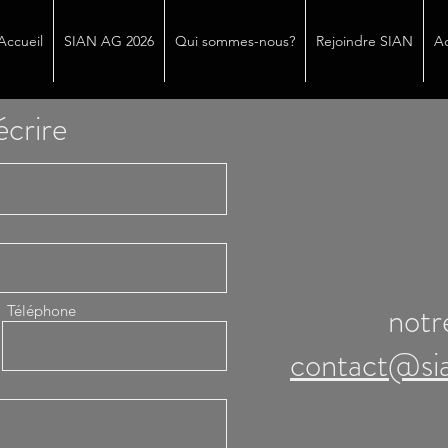
Accueil
SIAN AG 2026
Qui sommes-nous?
Rejoindre SIAN
Ac
écrire
notr
Téléphone
contact@si