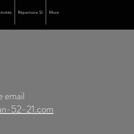
tivités
Répertoire SI
More
e email
an-52-21.com