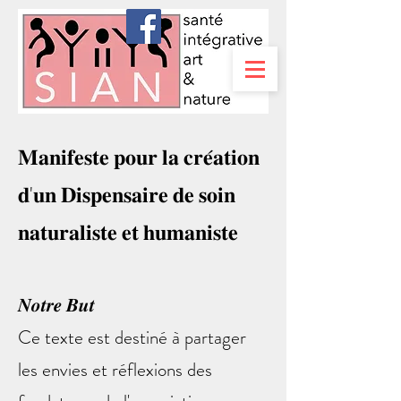
𝐌𝐚𝐧𝐢𝐟𝐞𝐬𝐭𝐞 𝐩𝐨𝐮𝐫 𝐥𝐚 𝐜𝐫𝐞́𝐚𝐭𝐢𝐨𝐧
𝐝'𝐮𝐧 𝐃𝐢𝐬𝐩𝐞𝐧𝐬𝐚𝐢𝐫𝐞 𝐝𝐞 𝐬𝐨𝐢𝐧
𝐧𝐚𝐭𝐮𝐫𝐚𝐥𝐢𝐬𝐭𝐞 𝐞𝐭 𝐡𝐮𝐦𝐚𝐧𝐢𝐬𝐭𝐞
𝑵𝒐𝒕𝒓𝒆 𝑩𝒖𝒕
Ce texte est destiné à partager
les envies et réflexions des