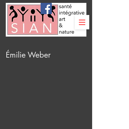
Émilie Weber